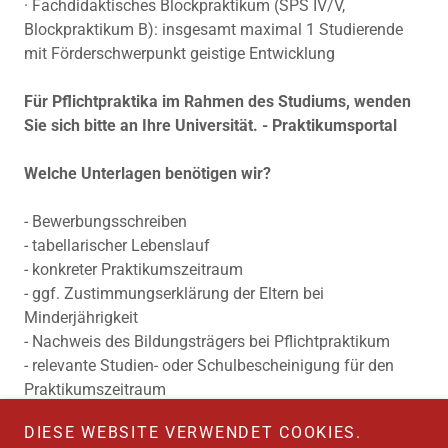
· Fachdidaktisches Blockpraktikum (SPS IV/V,
Blockpraktikum B): insgesamt maximal 1 Studierende
mit Förderschwerpunkt geistige Entwicklung
Für Pflichtpraktika im Rahmen des Studiums, wenden
Sie sich bitte an Ihre Universität.
- Praktikumsportal
Welche Unterlagen benötigen wir?
- Bewerbungsschreiben
- tabellarischer Lebenslauf
- konkreter Praktikumszeitraum
- ggf. Zustimmungserklärung der Eltern bei
Minderjährigkeit
- Nachweis des Bildungsträgers bei Pflichtpraktikum
- relevante Studien- oder Schulbescheinigung für den
Praktikumszeitraum
Bitte schicken Sie die Unterlagen an folgende E-Mail-
DIESE WEBSITE VERWENDET COOKIES.
Adresse:
mvr@schulen-zwickau.de